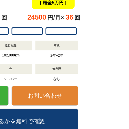
[ 頭金5万円 ]
24500
36
回
円/月×
回
走行距離
車検
102,000km
2年+2年
色
修復歴
シルバー
なし
お問い合わせ
るかを無料で確認