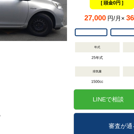
[ 頭金0円 ]
27,000
36
円/月×
年式
25年式
排気量
1500cc
LINEで相談
審査が通