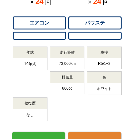
24
24
×
回
×
回
エアコン
パワステ
年式
走行距離
車検
73,000km
R5/1+2
19年式
排気量
色
660cc
ホワイト
修復歴
なし