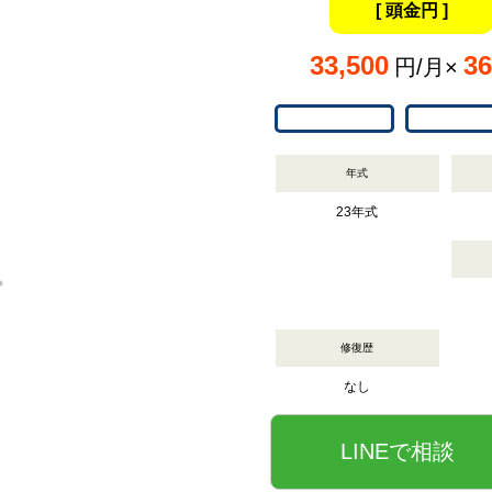
[ 頭金円 ]
33,500
36
円/月×
年式
23年式
修復歴
なし
LINEで相談