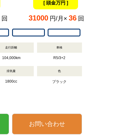
[ 頭金万円 ]
31000
36
回
円/月×
回
走行距離
車検
104,000km
R5/3+2
排気量
色
1800cc
ブラック
お問い合わせ