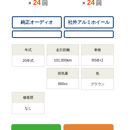
24
24
×
回
×
回
純正オーディオ
社外アルミホイール
年式
走行距離
車検
101,000km
R5/8+2
20年式
排気量
色
660cc
ブラウン
修復歴
なし