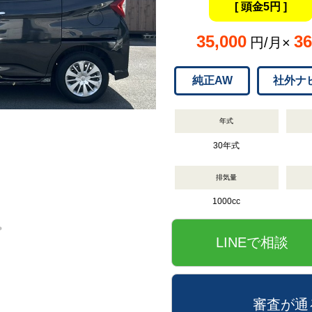
[ 頭金5円 ]
35,000
36
円/月×
純正AW
社外ナ
年式
30年式
排気量
1000cc
LINEで相談
審査が通