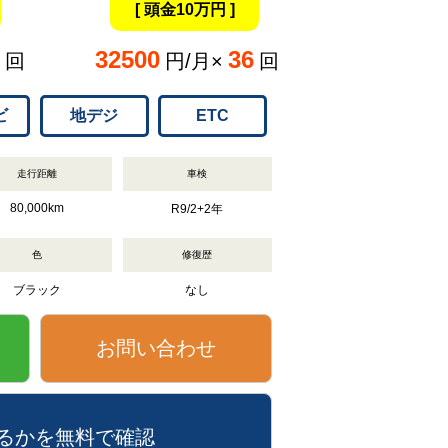
[ 頭金10万円 ]
32500
36
回
円/月×
回
ビ
地デジ
ETC
走行距離
車検
80,000km
R9/2+2年
色
修復歴
ブラック
なし
お問い合わせ
るかを無料で確認