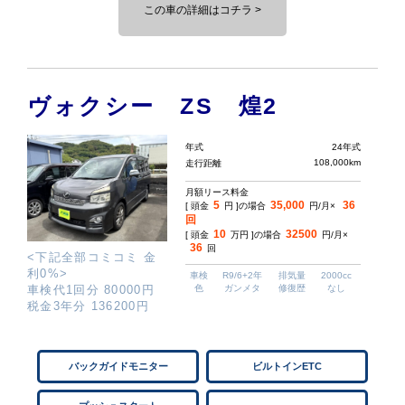
この車の詳細はコチラ >
ヴォクシー ZS 煌2
年式
24年式
108,000km
走行距離
月額リース料金
5
35,000
36
[ 頭金
円 ]の場合
円/月×
回
10
32500
[ 頭金
万円 ]の場合
円/月×
36
回
<下記全部コミコミ 金
利0%>
車検
R9/6+2年
排気量
2000cc
車検代1回分 80000円
色
ガンメタ
修復歴
なし
税金3年分 136200円
バックガイドモニター
ビルトインETC