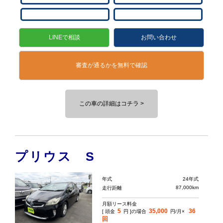
LINEで相談
お問い合わせ
審査が通るかを無料で確認
この車の詳細はコチラ >
プリウス S
年式
24年式
87,000km
走行距離
月額リース料金
5
35,000
36
[ 頭金
円 ]の場合
円/月×
回