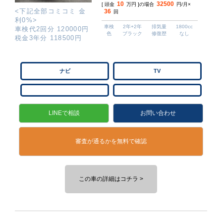
10
32500
[ 頭金
万円 ]の場合
円/月×
<下記全部コミコミ 金
36
回
利0%>
車検
2年+2年
排気量
1800cc
車検代2回分 120000円
色
ブラック
修復歴
なし
税金3年分 118500円
ナビ
TV
LINEで相談
お問い合わせ
審査が通るかを無料で確認
この車の詳細はコチラ >