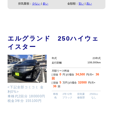
排気量順：
少ない
|
多い
金額順：
安い
|
高い
エルグランド 250ハイウェ
イスター
年式
23年式
108,000km
走行距離
月額リース料金
0
34,500
36
[ 頭金
円 ]の場合
円/月×
回
5
32000
[ 頭金
万円 ]の場合
円/月×
36
回
<下記全部コミコミ 金
利0%>
車検
2年+2年
排気量
2500cc
車検代2回分 180000円
色
ブラック
修復歴
なし
税金3年分 155100円