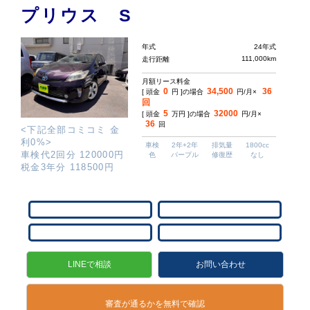
プリウス S
年式
24年式
111,000km
走行距離
月額リース料金
0
34,500
36
[ 頭金
円 ]の場合
円/月×
回
5
32000
[ 頭金
万円 ]の場合
円/月×
36
回
<下記全部コミコミ 金
利0%>
車検
2年+2年
排気量
1800cc
車検代2回分 120000円
色
パープル
修復歴
なし
税金3年分 118500円
LINEで相談
お問い合わせ
審査が通るかを無料で確認