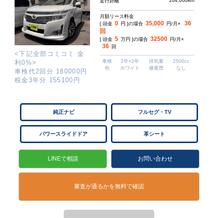
104,000km
走行距離
月額リース料金
0
35,000
36
[ 頭金
円 ]の場合
円/月×
回
5
32500
[ 頭金
万円 ]の場合
円/月×
36
回
<下記全部コミコミ 金
車検
2年+2年
排気量
2500cc
利0%>
色
ホワイト
修復歴
なし
車検代2回分 180000円
税金3年分 155100円
純正ナビ
フルセグ・TV
パワースライドドア
革シート
LINEで相談
お問い合わせ
審査が通るかを無料で確認