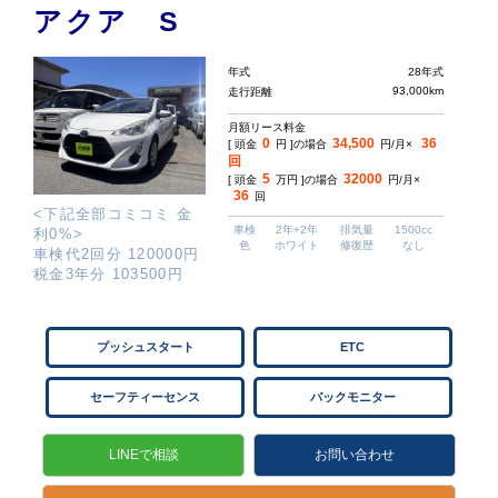
アクア S
年式
28年式
93,000km
走行距離
月額リース料金
0
34,500
36
[ 頭金
円 ]の場合
円/月×
回
5
32000
[ 頭金
万円 ]の場合
円/月×
36
回
<下記全部コミコミ 金
車検
2年+2年
排気量
1500cc
利0%>
色
ホワイト
修復歴
なし
車検代2回分 120000円
税金3年分 103500円
プッシュスタート
ETC
セーフティーセンス
バックモニター
LINEで相談
お問い合わせ