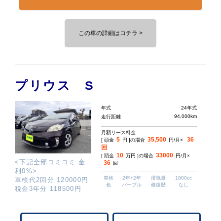
この車の詳細はコチラ >
プリウス S
年式
24年式
94,000km
走行距離
月額リース料金
5
35,500
36
[ 頭金
円 ]の場合
円/月×
回
10
33000
[ 頭金
万円 ]の場合
円/月×
<下記全部コミコミ 金
36
回
利0%>
車検
2年+2年
排気量
1800cc
車検代2回分 120000円
色
パープル
修復歴
なし
税金3年分 118500円