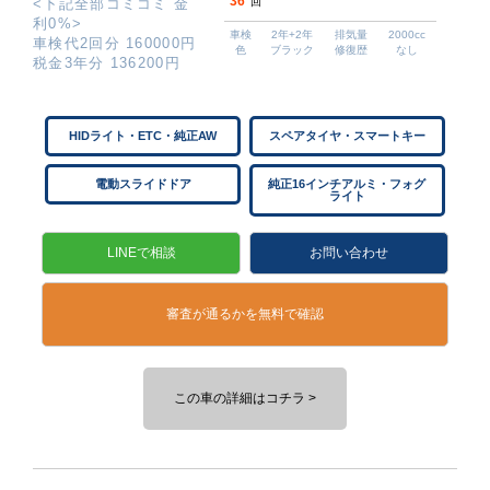
36
<下記全部コミコミ 金
回
利0%>
車検
2年+2年
排気量
2000cc
車検代2回分 160000円
色
ブラック
修復歴
なし
税金3年分 136200円
HIDライト・ETC・純正AW
スペアタイヤ・スマートキー
電動スライドドア
純正16インチアルミ・フォグ
ライト
LINEで相談
お問い合わせ
審査が通るかを無料で確認
この車の詳細はコチラ >