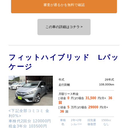
審査が通るかを無料で確認
この車の詳細はコチラ >
フィットハイブリッド Lパッ
ケージ
年式
26年式
108,000km
走行距離
月額リース料金
0
31,500
36
[ 頭金
円 ]の場合
円/月×
回
5
29000
[ 頭金
万円 ]の場合
円/月×
<下記全部コミコミ 金
36
回
利0%>
車検
2年+2年
排気量
1500cc
車検代2回分 120000円
色
シルバー
修復歴
なし
税金3年分 103500円