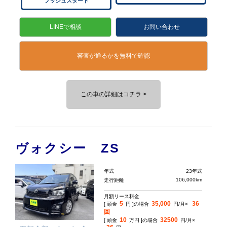
プッシュスタート
LINEで相談
お問い合わせ
審査が通るかを無料で確認
この車の詳細はコチラ >
ヴォクシー ZS
年式
23年式
106,000km
走行距離
月額リース料金
5
35,000
36
[ 頭金
円 ]の場合
円/月×
回
10
32500
[ 頭金
万円 ]の場合
円/月×